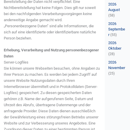
Bereitstellung der Daten nicht verpflichtet. Eine
n
2026
Nichtbereitstellung hat keine Folgen. Dies gilt nur soweit
a
August
bei den nachfolgenden Verarbeitungsvorgängen keine
(58)
c
anderweitige Angabe gemacht wird.
2026
h
„Personenbezogene Daten“ sind alle Informationen, die
Septembe
:
sich auf eine identifizierte oder identifizierbare natürliche
r
(55)
Person beziehen.
2026
Oktober
Erhebung, Verarbeitung und Nutzung personenbezogener
(28)
Daten
2026
Server-Logfiles
November
Sie können unsere Webseiten besuchen, ohne Angaben zu
(25)
Ihrer Person zu machen. Es werden bei jedem Zugriff auf
unsere Website Nutzungsdaten durch Ihren
Internetbrowser übermittelt und in Protokolldaten (Server-
Logfiles) gespeichert. Zu diesen gespeicherten Daten
gehören z.B. Name der aufgerufenen Seite, Datum und
Uhrzeit des Abrufs, übertragene Datenmenge und der
anfragende Provider. Diese Daten dienen ausschließlich
der Gewährleistung eines störungsfreien Betriebs unserer
Website und zur Verbesserung unseres Angebotes. Eine
Zuordnung dieser Daten zu einer bestimmten Person ist