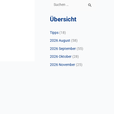
S
u
Übersicht
c
h
Tipps
(18)
e
2026 August
(58)
n
n
2026 September
(55)
a
2026 Oktober
(28)
c
2026 November
(25)
h
: