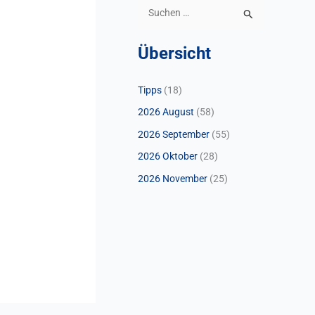
S
u
Übersicht
c
h
Tipps
(18)
e
2026 August
(58)
n
n
2026 September
(55)
a
2026 Oktober
(28)
c
2026 November
(25)
h
: