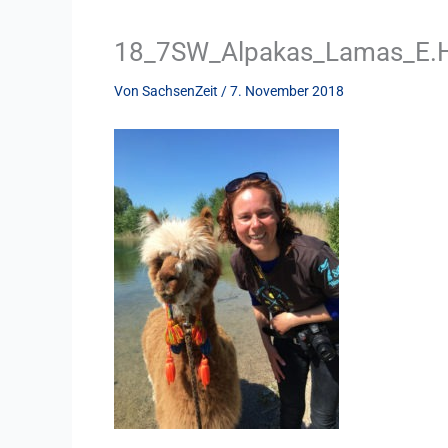
18_7SW_Alpakas_Lamas_E.H
Von
SachsenZeit
/
7. November 2018