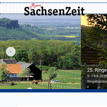
Skip
to
content
25. RingelnatzSommer
5. – 9.8.2026
Ringelnatzstadt Wurzen