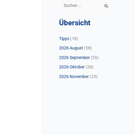
S
u
Übersicht
c
h
Tipps
(18)
e
2026 August
(58)
n
n
2026 September
(55)
a
2026 Oktober
(28)
c
2026 November
(25)
h
: