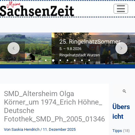
Skip
to
content
25. RingelnatzSommer
5. – 9.8.2026
Ringelnatzstadt Wurzen
S
SMD_Altersheim Olga
u
Körner_um 1974_Erich Höhne_
Übers
c
Deutsche
h
icht
Fotothek_SMD_Ph_2005_01346
e
Von
Saskia Hendrich
/
11. Dezember 2025
n
Tipps
(18)