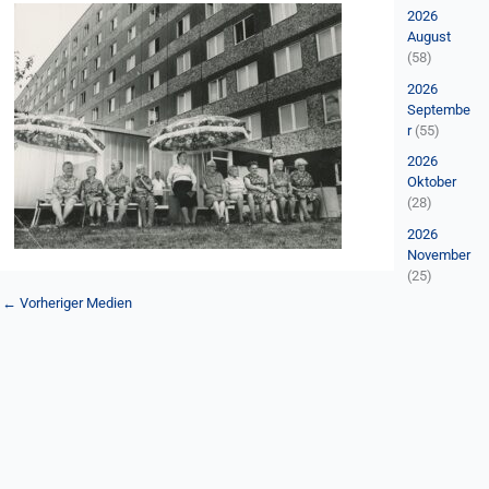
n
2026
a
August
(58)
c
2026
h
Septembe
:
r
(55)
2026
Oktober
(28)
2026
November
(25)
←
Vorheriger Medien