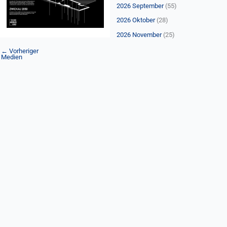
n
2026 September
(55)
a
2026 Oktober
(28)
c
2026 November
(25)
h
←
Vorheriger
:
Medien