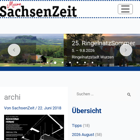
Skip
to
content
25. RingelnatzSommer
5. – 9.8.2026
Ringelnatzstadt Wurzen
S
archi
u
Von
SachsenZeit
/
22. Juni 2018
Übersicht
c
h
Tipps
(18)
e
n
2026 August
(58)