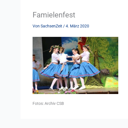
Famielenfest
Von
SachsenZeit
/
4. März 2020
Fotos: Archiv CSB