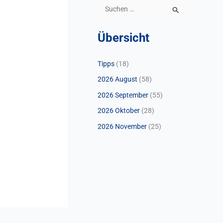
S
u
Übersicht
c
h
Tipps
(18)
e
2026 August
(58)
n
n
2026 September
(55)
a
2026 Oktober
(28)
c
2026 November
(25)
h
: