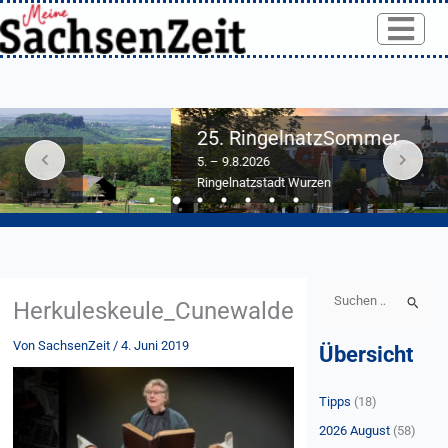
Skip
to
content
25. RingelnatzSommer
5. – 9.8.2026
Ringelnatzstadt Wurzen
S
Herkuleskeule_Cunewalde
u
Von
SachsenZeit
/
4. Juni 2019
Übersicht
c
h
Tipps
(18)
e
n
2026 August
(58)