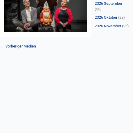
n
2026 September
(55)
a
c
2026 Oktober
(28)
h
2026 November
(25)
:
←
Vorheriger Medien