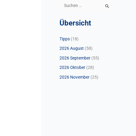
S
u
Übersicht
c
h
Tipps
(18)
e
2026 August
(58)
n
n
2026 September
(55)
a
2026 Oktober
(28)
c
2026 November
(25)
h
: