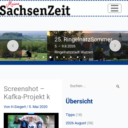
Skip
to
content
25. RingelnatzSommer
5. – 9.8.2026
Ringelnatzstadt Wurzen
S
Screenshot –
u
Kafka-Projekt k
Übersicht
c
Von
H.Siegert
/
5. Mai 2020
h
Tipps
(18)
e
n
2026 August
(58)