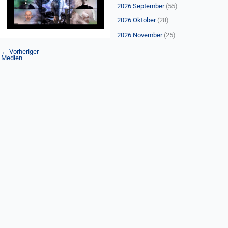
n
2026 September
(55)
a
2026 Oktober
(28)
c
2026 November
(25)
h
←
Vorheriger
:
Medien