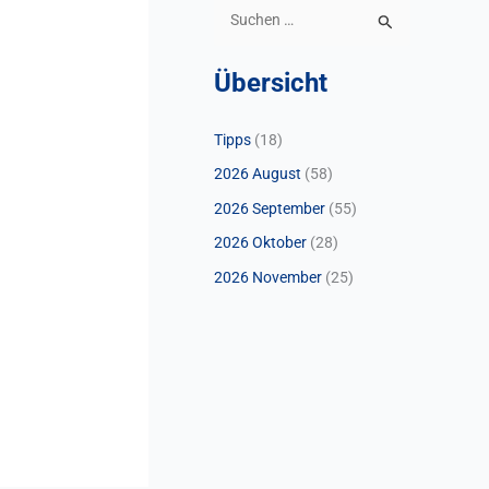
S
u
Übersicht
c
h
Tipps
(18)
e
2026 August
(58)
n
n
2026 September
(55)
a
2026 Oktober
(28)
c
2026 November
(25)
h
: