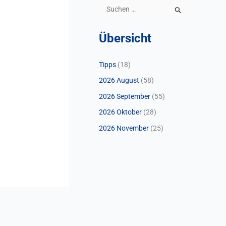
S
u
Übersicht
c
h
Tipps
(18)
e
2026 August
(58)
n
n
2026 September
(55)
a
2026 Oktober
(28)
c
2026 November
(25)
h
: