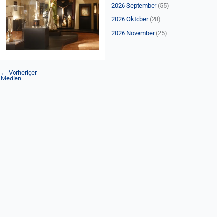
n
2026 September
(55)
a
2026 Oktober
(28)
c
2026 November
(25)
h
:
←
Vorheriger
Medien