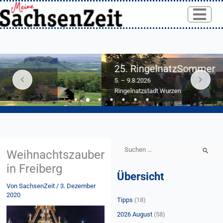
Skip
to
content
25. RingelnatzSommer
5. – 9.8.2026
Ringelnatzstadt Wurzen
S
Weihnachtszauber
u
in Freiberg
Übersicht
c
Von
SachsenZeit
/
3. Dezember
h
2020
Tipps
(18)
e
n
2026 August
(58)