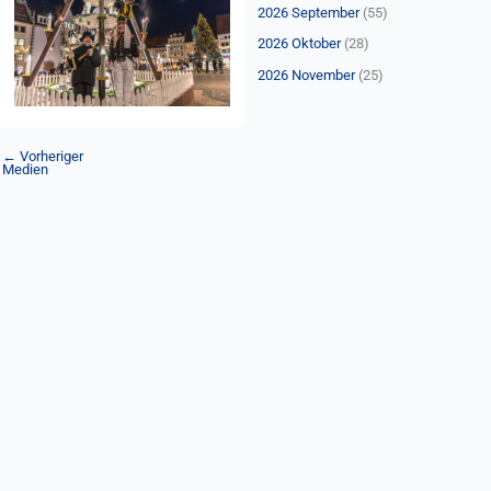
n
2026 September
(55)
a
2026 Oktober
(28)
c
2026 November
(25)
h
:
←
Vorheriger
Medien