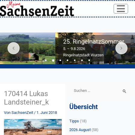
Skip
to
content
25. RingelnatzSommer
5. – 9.8.2026
Ringelnatzstadt Wurzen
S
170414 Lukas
u
Landsteiner_k
Übersicht
c
Von
SachsenZeit
/
1. Juni 2018
h
Tipps
(18)
e
n
2026 August
(58)