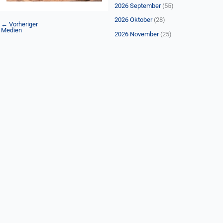
n
2026 September
(55)
a
2026 Oktober
(28)
←
Vorheriger
c
Medien
2026 November
(25)
h
: