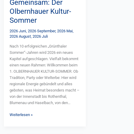
Gemeinsam: Der
Erlebnis- und Beherbergungsreiseführer
Olbernhauer Kultur-
bündelt mehr als 900 Angebote aus allen
ländlichen Ferienregionen – von der
Sommer
Lausitz bis ins Vogtland, von der Dübener
Heide bis ins Erzgebirge. Neben
2026 Juni
,
2026 September
,
2026 Mai
,
Ferienhäusern und -wohnungen sowie
2026 August
,
2026 Juli
Bauern-, Reiter- und Winzerhöfen finden
Nach 10 erfolgreichen „Grünthaler
sich Campingplätze, zahlreiche
Sommer“-Jahren wird 2026 ein neues
Erlebnisangebote und Hinweise auf
Kapitel aufgeschlagen. Vielfalt bekommt
regionale Bräuche. Vorgestellt werden
einen neuen Rahmen: Willkommen beim
traditionsreiche Feste und Märkte,
1. OLBERNHAUER KULTUR-SOMMER. Ob
sachsenweite Veranstaltungen,
Tradition, Party oder Welterbe: Hier wird
Handwerk, sorbische Kultur sowie
regionale Energie gebündelt und alles
kulinarische Empfehlungen mit
geboten, was Heimat besonders macht –
ausgewählten Rezepten. So vermittelt der
von der Innenstadt bis Rothenthal,
Katalog ein facettenreiches Bild des
Blumenau und Haselbach, von den
ländlichen Sachsen und lädt dazu ein,
historischen Mauern in Grünthal bis zum
Land und Leute auf vielfältige Weise zu
Weiterlesen »
Schloss Pfaffroda und der Wehrkirche in
erleben. Die Ausgabe ist kostenlos in
Dörnthal. Damit ist der Kultursommer
vielen Tourist-Informationen in Sachsen
neues Zuhause für Feierlaune bei
erhältlich. Wer den Reiseführer direkt