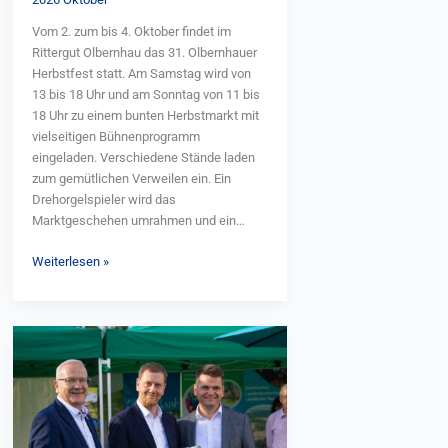
Vom 2. zum bis 4. Oktober findet im
Rittergut Olbernhau das 31. Olbernhauer
Herbstfest statt. Am Samstag wird von
13 bis 18 Uhr und am Sonntag von 11 bis
18 Uhr zu einem bunten Herbstmarkt mit
vielseitigen Bühnenprogramm
eingeladen. Verschiedene Stände laden
zum gemütlichen Verweilen ein. Ein
Drehorgelspieler wird das
Marktgeschehen umrahmen und ein
Hanfseiler sein Handwerk zeigen.
Weiterlesen »
Musikalisch sind u. a. der Posaunenchor,
die Berglandmusikanten und die
Erbschleicher dabei. Für die jüngsten
Besucher gibt es u. a. ein Karussell,
Mal
Strohballen-Hüpfburg und auch eine
wieder
Tanztheatervorstellung. Samstagabend
Land
sind Jung und Alt zu „Olbernhau tanzt“
sehen…
eingeladen. Der Sonntag beginnt mit
beim
einem traditionellen Bockbieranstich
Landurlaub