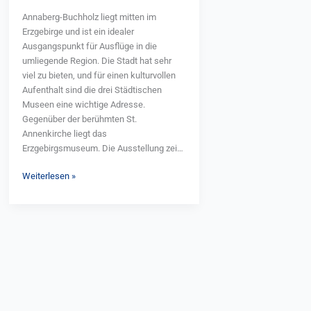
Annaberg-Buchholz liegt mitten im
Erzgebirge und ist ein idealer
Ausgangspunkt für Ausflüge in die
umliegende Region. Die Stadt hat sehr
viel zu bieten, und für einen kulturvollen
Aufenthalt sind die drei Städtischen
Museen eine wichtige Adresse.
Gegenüber der berühmten St.
Annenkirche liegt das
Erzgebirgsmuseum. Die Ausstellung zeigt
bedeutende Kunstwerke, Handwerk und
Weiterlesen »
Kultur des oberen Erzgebirges. Von hier
aus können Besucher in einem originalen
Silberbergwerk aus der Zeit der
Stadtgründung historischen Bergbau
direkt unter der Innenstadt erleben. Im
Frohnauer Hammer wird den Besuchern
ein original erhaltenes Hammerwerk mit
Wasserradantrieb aus dem 17.
Jahrhundert vorgeführt. Das Technische
Museum ist eine der sehenswertesten