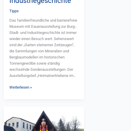
Industriegeschichte
Schlösser am 29. und 30. August, das L.-
ISS GUT Leipzig, Leipziger Buchmesse
O.go – Openair für Jugendliche am 5.
und weiteren. www.landurlaub-
Tipps
September, das Innenstadtfest mit Loop-
sachsen.de
Fes-tival am 12. September sowie das
Das familienfreundliche und barrierefreie
Kinderfest im Tierpark am 20. September
Museum mit Dauerausstellung zur Burg-,
ein. www.limbach-oberfrohna.de
Stadt- und Industriegeschichte ist immer
wieder einen Besuch wert. Sehenswert
sind der „Garten steinerner Zeitzeugen“,
die Sammlungen von Mineralien und
Bergbaumodellen im historischen
Tonnengewölbe sowie ständig
wechselnde Sonderausstellungen. Der
Ausstellungsteil „Heimatvertriebene im
Sächsischen Vogtland“ beleuchtet ein
Weiterlesen »
relativ unbekanntes Kapitel der jüngeren
Geschichte. www.stadt-auerbach.de
Das
erste
Nussknackermuseum
Europas