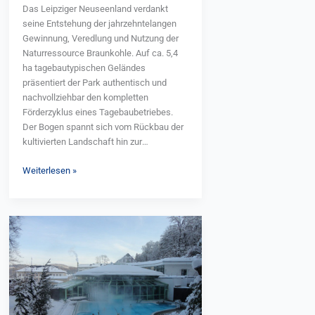
Das Leipziger Neuseenland verdankt
seine Entstehung der jahrzehntelangen
Gewinnung, Veredlung und Nutzung der
Naturressource Braunkohle. Auf ca. 5,4
ha tagebautypischen Geländes
präsentiert der Park authentisch und
nachvollziehbar den kompletten
Förderzyklus eines Tagebaubetriebes.
Der Bogen spannt sich vom Rückbau der
kultivierten Landschaft hin zur
Vorbereitung des Vorfeldes und die
Weiterlesen »
Grundwasserabsenkung, über die
Abraumbewegung und die
Kohlegewinnung bis zum Wiederaufbau
des Geländes und der Sanierung ganzer
WohlfühlZeit
Landschaftsräume. www.bergbau-
in
technik-park.de
Thermalbad
Wiesenbad