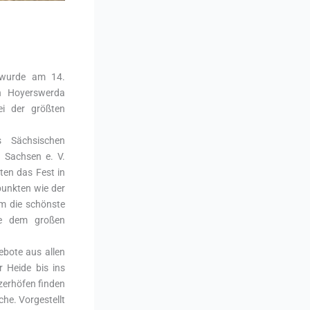
“ wurde am 14.
n Hoyerswerda
ei der größten
s Sächsischen
n Sachsen e. V.
ten das Fest in
unkten wie der
m die schönste
wie dem großen
ebote aus allen
r Heide bis ins
zerhöfen finden
he. Vorgestellt