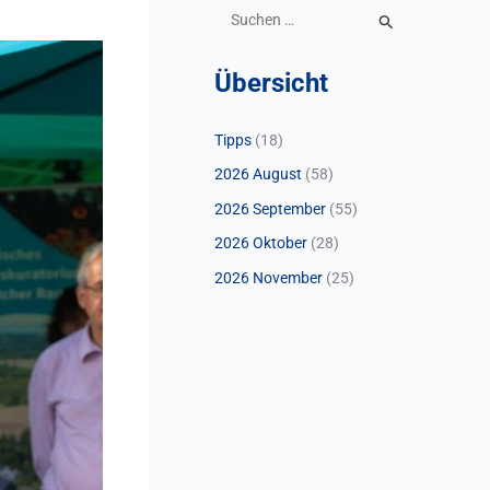
S
u
Übersicht
c
h
Tipps
(18)
e
2026 August
(58)
n
n
2026 September
(55)
a
2026 Oktober
(28)
c
2026 November
(25)
h
: