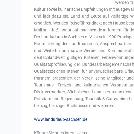
werden tr
Kultur sowie kulinarische Empfehlungen mit ausgewähl
und lädt dazu ein, Land und Leute auf vielfältige W
erhältlich. Wer den Reiseführer direkt nach Hause bes
Mail an info@landurlaub-sachsen.de anfordern; für d
Der Landurlaub in Sachsen e. V. ist seit 1990 Praxisp
Koordinierung des Landtourismus, Ansprechpartner b
und Weiterbildung sowie Werbe- und Kommunikations
deutschlandweit gültigen Kriterien Ferienwohnunge
Qualitätsprofilierung der Bundesarbeitsgemeinsch
Qualitätszeichen stehen für unverwechselbare Urla
Partnern präsentiert der Verein seine Mitglieder u
Tourismus-, Freizeit- und kulinarischen Veranstal
Direktvermarkter, Sächsisches Landeserntedankfest, 
Potsdam und Regensburg, Touristik & Caravaning Le
Leipzig, Leipziger Buchmesse und weiteren.
www.landurlaub-sachsen.de
Könnte Sie auch interessieren: