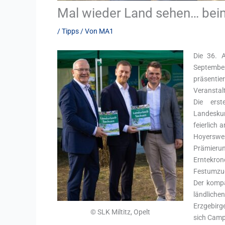
Mal wieder Land sehen… bei
/
Tipps
/ Von
MA1
Die 36. A
Septembe
präsentie
Veranstalt
Die erst
Landeskur
feierlich
Hoyerswer
Prämierun
Erntekro
Festumzug
Der kompa
ländliche
Erzgebirg
© SLK Miltitz, Opelt
sich Camp