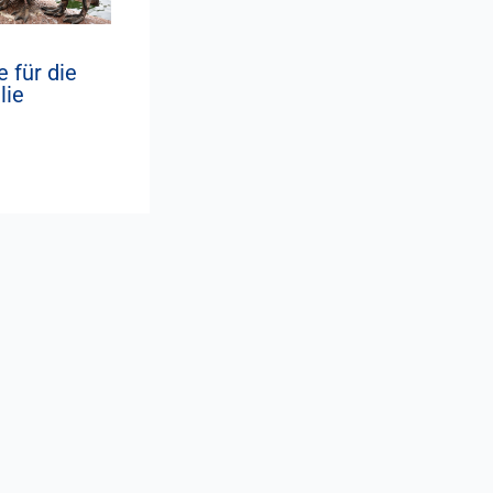
e für die
lie