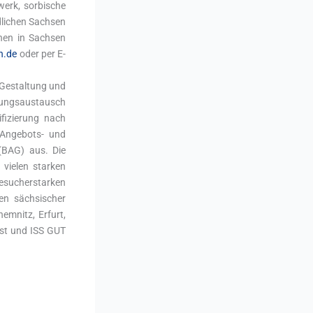
werk, sorbische
dlichen Sachsen
onen in Sachsen
n.de
oder per E-
r Gestaltung und
hrungsaustausch
fizierung nach
 Angebots- und
(BAG) aus. Die
 vielen starken
besucherstarken
nen sächsischer
emnitz, Erfurt,
Ost und ISS GUT