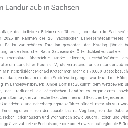
m Landurlaub in Sachsen
uflage des beliebten Erlebnisreiseführers „Landurlaub in Sachsen
r 2025 im Rahmen des 26. Sächsischen Landeserntedankfestes i
rt. Es ist zur schönen Tradition geworden, den Katalog jährlich b
ung für den ländlichen Raum Sachsens der Öffentlichkeit vorzustellen.
en Exemplare überreichte Marko Klimann, Geschäftsführer de
atorium Ländlicher Raum e. V., stellvertretend für den Landurlaub i
 an Ministerpräsident Michael Kretschmer. Mehr als 70.000 Gäste besuch
da, das gemeinsam mit dem Stadtfest begangen wurde und mit Höhep
g im Landeswettbewerb „Unser Dorf hat Zukunft“, dem Wettbewerb u
ne, den traditionell die sächsischen Landfrauen organisieren, so
 am Sonntag der zahlreiche Besucherinnen und Besucher begeisterte.
kte Erlebnis- und Beherbergungsreiseführer bündelt mehr als 900 Ang
n Ferienregionen – von der Lausitz bis ins Vogtland, von der Dübene
e. Neben Ferienhäusern und -wohnungen sowie Bauern-, Reiter- und Win
ingplätze, zahlreiche Erlebnisangebote und Hinweise auf regionale Bräuc