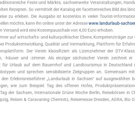
aditionsreiche Feste und Märkte, sachsenweite Veranstaltungen, Hand
ten Rezepten. So vermittelt der Katalog ein facettenreiches Bild des län
eise zu erleben. Die Ausgabe ist kostenlos in vielen Tourist-Informati
tellen möchte, kann ihn online unter der Adresse
www.landurlaub-sachse
en Versand wird eine Kostenpauschale von 4,00 Euro erhoben.
artner auf wirtschafts- und kulturpolitischer Ebene, Kompetenzträger zu
ei Produktentwicklung, Qualität und Vermarktung, Plattform für Erfa
plattform. Der Verein klassifiziert als Lizenznehmer der DTV-Klassi
n, -häuser und -zimmer. Als einziger sächsischer Verein zeichnet er
aft für Urlaub auf dem Bauernhof und Landtourismus in Deutschland 
ubstypen und sprechen sensibilisierte Zielgruppen an. Gemeinsam mit
nd den Erlebnisreiseführer „Landurlaub in Sachsen“ auf ausgewählten 
tungen, wie zum Beispiel: Tag des offenen Hofes, Produktpräsentatio
Tag der Sachsen, Internationale Grüne Woche Berlin, Reisebörsen in Ch
ipzig, Reisen & Caravaning Chemnitz, Reisemesse Dresden, AGRA, Bio 