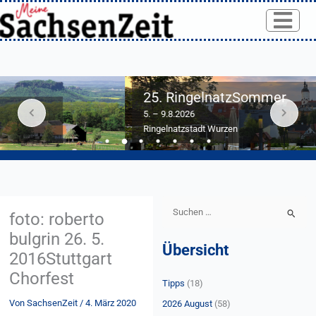
Skip
to
content
25. RingelnatzSommer
5. – 9.8.2026
Ringelnatzstadt Wurzen
S
foto: roberto
u
bulgrin 26. 5.
Übersicht
c
2016Stuttgart
h
Chorfest
Tipps
(18)
e
Von
SachsenZeit
/
4. März 2020
n
2026 August
(58)