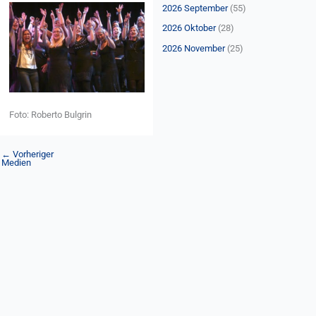
n
2026 September
(55)
a
2026 Oktober
(28)
c
2026 November
(25)
h
:
Foto: Roberto Bulgrin
←
Vorheriger
Medien