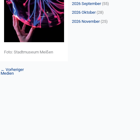
n
2026 September
(55)
a
2026 Oktober
(28)
c
2026 November
(25)
h
:
Foto: Stadtmuseum Meißen
←
Vorheriger
Medien