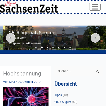
Skip
to
content
25. RingelnatzSommer
5. – 9.8.2026
Ringelnatzstadt Wurzen
S
Hochspannung
u
Von
MA1
/
30. Oktober 2019
Übersicht
c
h
Tipps
(18)
e
n
2026 August
(58)