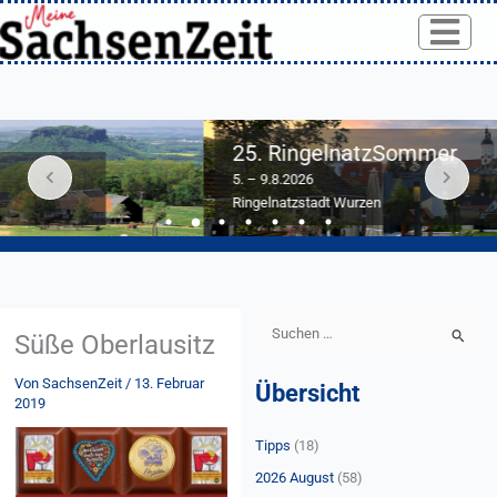
Skip
to
content
25. RingelnatzSommer
5. – 9.8.2026
Ringelnatzstadt Wurzen
S
Süße Oberlausitz
u
Von
SachsenZeit
/
13. Februar
Übersicht
c
2019
h
Tipps
(18)
e
n
2026 August
(58)