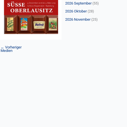
n
2026 September
(55)
a
2026 Oktober
(28)
c
2026 November
(25)
h
:
←
Vorheriger
Medien