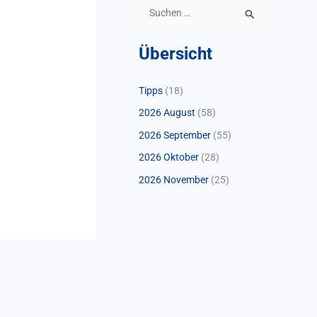
S
u
Übersicht
c
h
Tipps
(18)
e
2026 August
(58)
n
n
2026 September
(55)
a
2026 Oktober
(28)
c
2026 November
(25)
h
: