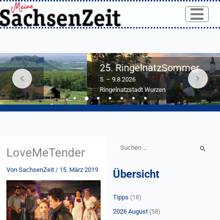
Skip
to
content
25. RingelnatzSommer
5. – 9.8.2026
Ringelnatzstadt Wurzen
S
LoveMeTender
u
Von
SachsenZeit
/
15. März 2019
Übersicht
c
h
Tipps
(18)
e
n
2026 August
(58)