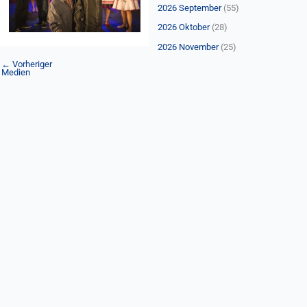
n
2026 September
(55)
a
2026 Oktober
(28)
c
2026 November
(25)
h
←
Vorheriger
Medien
: