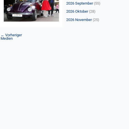
n
2026 September
(55)
a
2026 Oktober
(28)
c
2026 November
(25)
h
:
←
Vorheriger
Medien