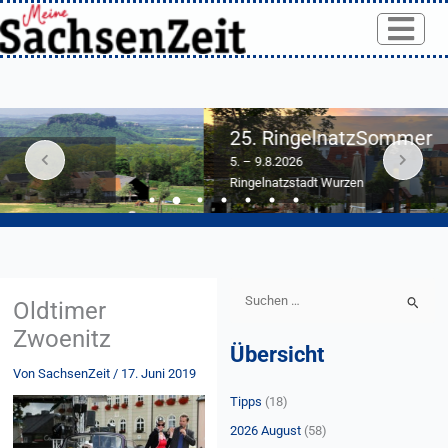
Skip
to
content
25. RingelnatzSommer
5. – 9.8.2026
Ringelnatzstadt Wurzen
S
Oldtimer
u
Zwoenitz
Übersicht
c
Von
SachsenZeit
/
17. Juni 2019
h
Tipps
(18)
e
n
2026 August
(58)