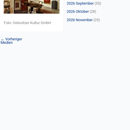
n
2026 September
(55)
a
2026 Oktober
(28)
c
2026 November
(25)
Foto: Oelsnitzer Kultur GmbH
h
:
←
Vorheriger
Medien