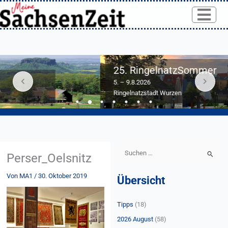
Skip
to
content
25. RingelnatzSommer
5. – 9.8.2026
Ringelnatzstadt Wurzen
S
Perser_Oelsnitz
u
Von
MA1
/
30. Oktober 2019
Übersicht
c
h
Tipps
(18)
e
n
2026 August
(58)