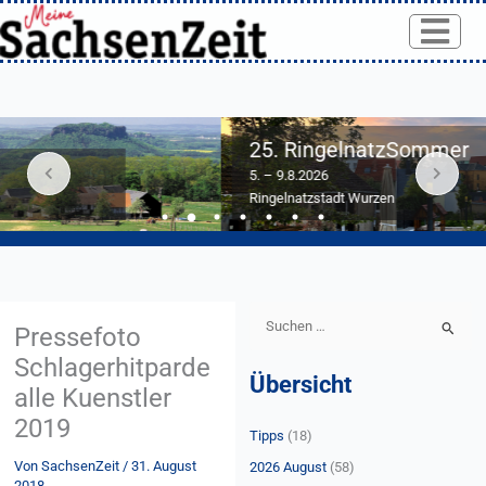
Skip
to
content
25. RingelnatzSommer
5. – 9.8.2026
Ringelnatzstadt Wurzen
S
Pressefoto
u
Schlagerhitparde
Übersicht
c
alle Kuenstler
h
2019
Tipps
(18)
e
Von
SachsenZeit
/
31. August
n
2026 August
(58)
2018