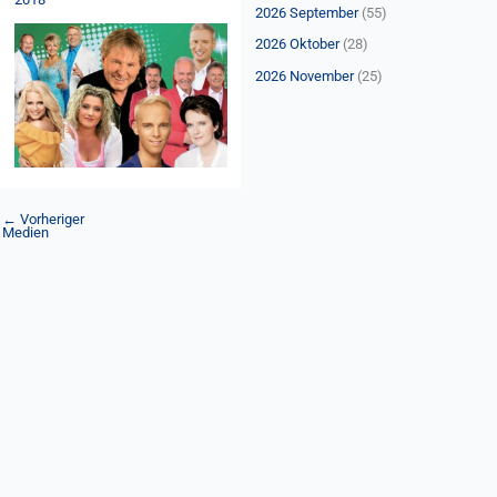
n
2026 September
(55)
a
2026 Oktober
(28)
c
2026 November
(25)
h
:
←
Vorheriger
Medien