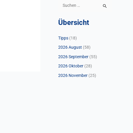
S
u
Übersicht
c
h
Tipps
(18)
e
2026 August
(58)
n
n
2026 September
(55)
a
2026 Oktober
(28)
c
2026 November
(25)
h
: