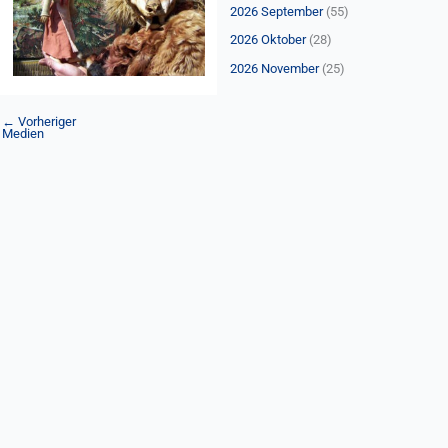
n
2026 September
(55)
a
2026 Oktober
(28)
c
2026 November
(25)
h
:
←
Vorheriger
Medien