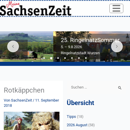
Skip
to
content
25. RingelnatzSommer
5. – 9.8.2026
Ringelnatzstadt Wurzen
S
Rotkäppchen
u
Von
SachsenZeit
/
11. September
Übersicht
c
2018
h
Tipps
(18)
e
n
2026 August
(58)