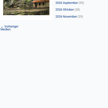
n
2026 September
(55)
a
2026 Oktober
(28)
c
2026 November
(25)
h
:
←
Vorheriger
Medien