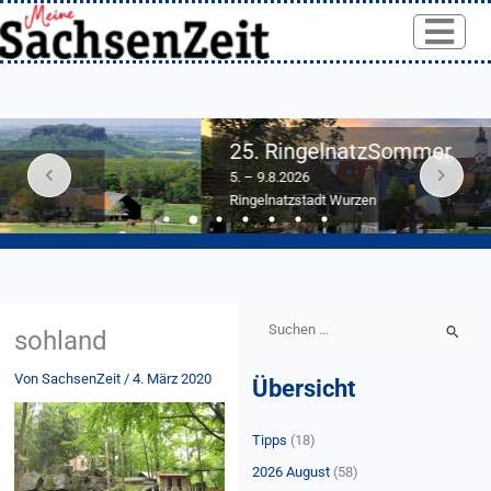
Skip
to
content
25. RingelnatzSommer
5. – 9.8.2026
Ringelnatzstadt Wurzen
S
sohland
u
Von
SachsenZeit
/
4. März 2020
Übersicht
c
h
Tipps
(18)
e
n
2026 August
(58)