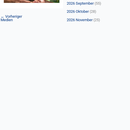
n
2026 September
(55)
a
2026 Oktober
(28)
←
Vorheriger
c
Medien
2026 November
(25)
h
: