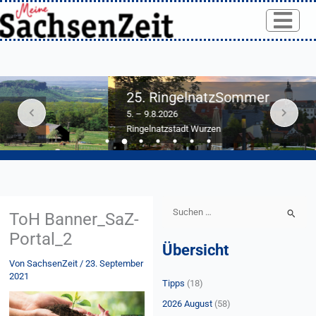
Skip
to
content
25. RingelnatzSommer
5. – 9.8.2026
Ringelnatzstadt Wurzen
S
ToH Banner_SaZ-
u
Portal_2
Übersicht
c
Von
SachsenZeit
/
23. September
h
2021
Tipps
(18)
e
n
2026 August
(58)