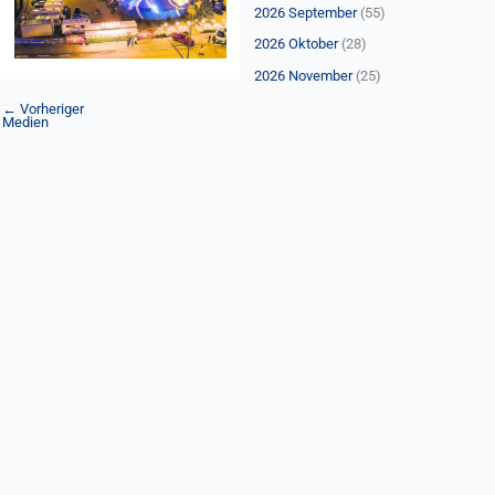
n
2026 September
(55)
a
2026 Oktober
(28)
c
2026 November
(25)
h
←
Vorheriger
:
Medien