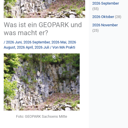
n
2026 September
(55)
a
c
2026 Oktober
(28)
Was ist ein GEOPARK und
h
2026 November
(25)
:
was macht er?
/
2026 Juni
,
2026 September
,
2026 Mai
,
2026
August
,
2026 April
,
2026 Juli
/ Von
MA Prakti
Foto: GEOPARK Sachsens Mitte