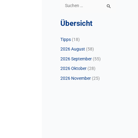
S
u
Übersicht
c
h
Tipps
(18)
e
2026 August
(58)
n
n
2026 September
(55)
a
2026 Oktober
(28)
c
2026 November
(25)
h
: