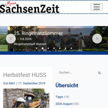
Skip
to
content
25. RingelnatzSommer
5. – 9.8.2026
Ringelnatzstadt Wurzen
S
Herbstfest HUSS
u
Von
MA1
/
11. September 2019
Übersicht
c
h
Tipps
(18)
e
n
2026 August
(58)