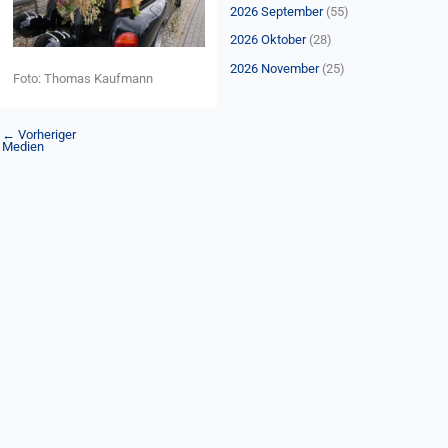
n
2026 September
(55)
a
2026 Oktober
(28)
c
2026 November
(25)
Foto: Thomas Kaufmann
h
:
←
Vorheriger
Medien