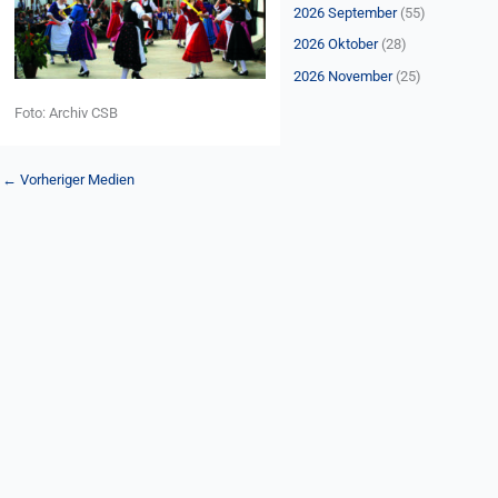
n
2026 September
(55)
a
2026 Oktober
(28)
c
2026 November
(25)
h
Foto: Archiv CSB
:
←
Vorheriger Medien