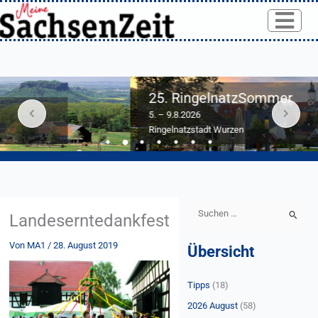
Skip
to
content
25. RingelnatzSommer
5. – 9.8.2026
Ringelnatzstadt Wurzen
S
Landeserntedankfest
u
Von
MA1
/
28. August 2019
Übersicht
c
h
Tipps
(18)
e
n
2026 August
(58)